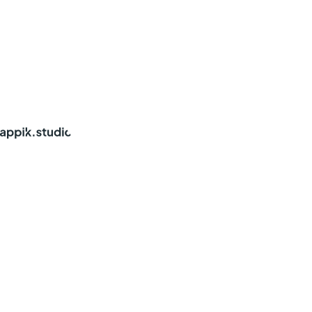
À propos
Nos Services
Nos Projets
Produits Appik Studio
Blog
Contact
Choisir son agence